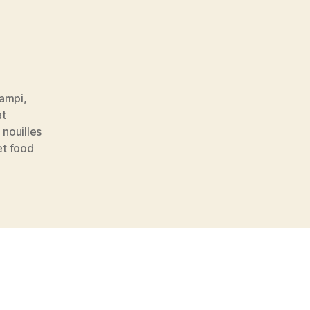
campi
,
at
 nouilles
et food
»