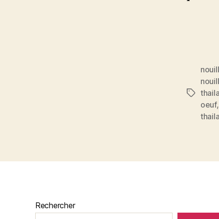
nouil
nouil
thail
Étiquett
oeuf
thail
Rechercher