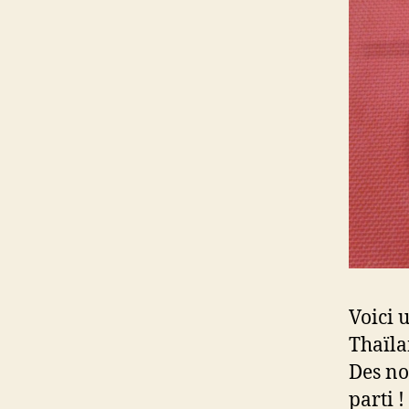
Voici 
Thaïla
Des nou
parti !