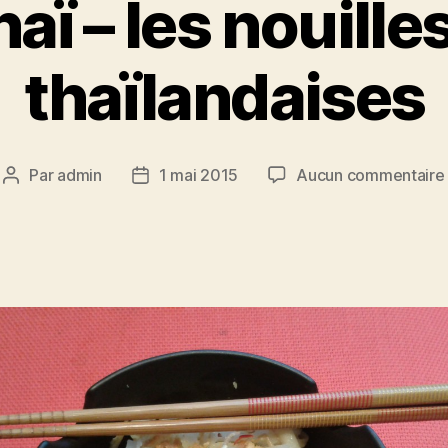
aï – les nouilles
thaïlandaises
Par
admin
1 mai 2015
Aucun commentaire
Auteur
Date
de
de
l’article
l’article