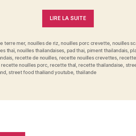
« Pad
LIRE LA SUITE
Thaï
–
les
le terre mer
,
nouilles de riz
,
nouilles porc crevette
,
nouilles s
les thaï
,
nouilles thailandaises
,
pad thai
,
piment thailandais
,
pl
nouilles
andais
,
recette de nouilles
,
recette nouilles crevettes
,
recette
es
de
,
recette nouilles porc
,
recette thaI
,
recette thailandaise
,
stre
riz
and
,
street food thailiand youtube
,
thaïlande
thaïlandaises 