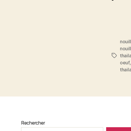
nouil
nouil
thail
Étiquett
oeuf
thail
Rechercher