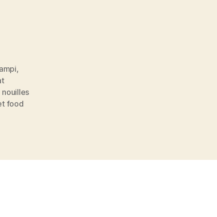
campi
,
at
 nouilles
et food
»