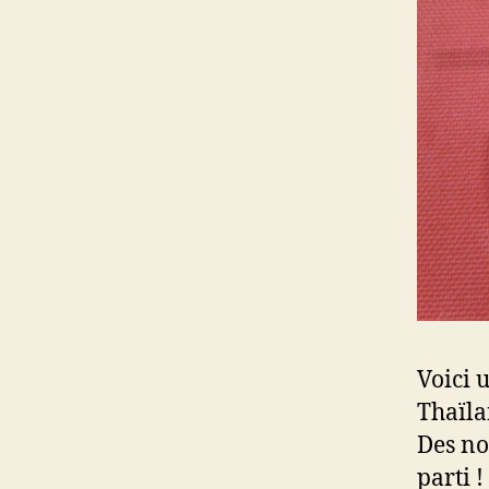
Voici 
Thaïla
Des nou
parti !