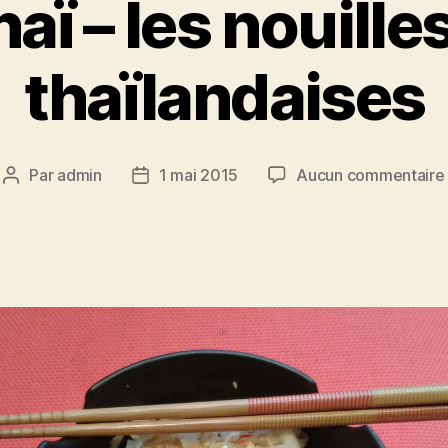
aï – les nouilles
thaïlandaises
Par
admin
1 mai 2015
Aucun commentaire
Auteur
Date
de
de
l’article
l’article