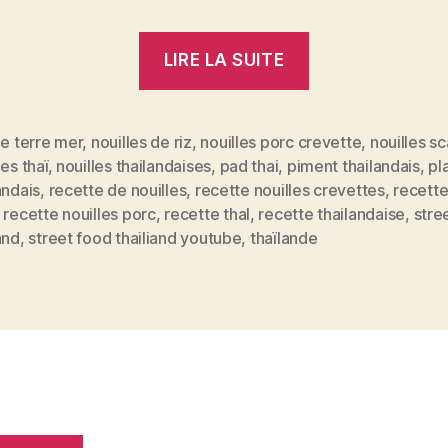
« Pad
LIRE LA SUITE
Thaï
–
les
le terre mer
,
nouilles de riz
,
nouilles porc crevette
,
nouilles s
les thaï
,
nouilles thailandaises
,
pad thai
,
piment thailandais
,
pl
nouilles
andais
,
recette de nouilles
,
recette nouilles crevettes
,
recette
es
de
,
recette nouilles porc
,
recette thaI
,
recette thailandaise
,
stre
riz
and
,
street food thailiand youtube
,
thaïlande
thaïlandaises 