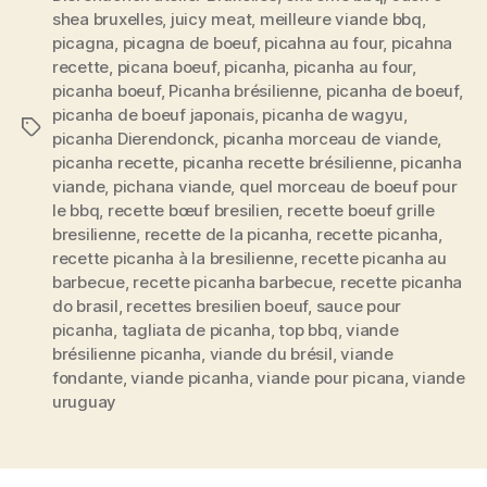
bon
shea bruxelles
,
juicy meat
,
meilleure viande bbq
,
le
picagna
,
picagna de boeuf
,
picahna au four
,
picahna
Brésil »
recette
,
picana boeuf
,
picanha
,
picanha au four
,
picanha boeuf
,
Picanha brésilienne
,
picanha de boeuf
,
picanha de boeuf japonais
,
picanha de wagyu
,
Étiquettes
picanha Dierendonck
,
picanha morceau de viande
,
picanha recette
,
picanha recette brésilienne
,
picanha
viande
,
pichana viande
,
quel morceau de boeuf pour
le bbq
,
recette bœuf bresilien
,
recette boeuf grille
bresilienne
,
recette de la picanha
,
recette picanha
,
recette picanha à la bresilienne
,
recette picanha au
barbecue
,
recette picanha barbecue
,
recette picanha
do brasil
,
recettes bresilien boeuf
,
sauce pour
picanha
,
tagliata de picanha
,
top bbq
,
viande
brésilienne picanha
,
viande du brésil
,
viande
fondante
,
viande picanha
,
viande pour picana
,
viande
uruguay