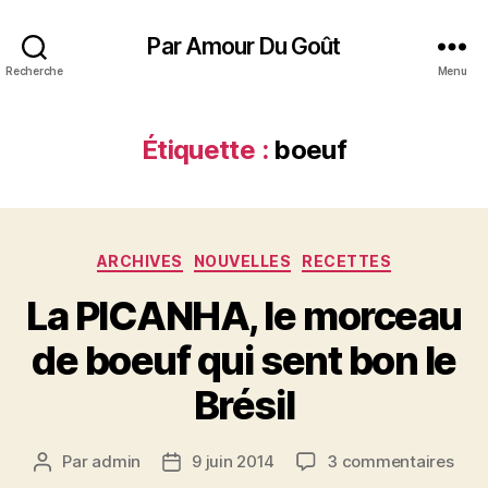
Par Amour Du Goût
Recherche
Menu
Étiquette :
boeuf
Catégories
ARCHIVES
NOUVELLES
RECETTES
La PICANHA, le morceau
de boeuf qui sent bon le
Brésil
sur
Par
admin
9 juin 2014
3 commentaires
Auteur
Date
La
de
de