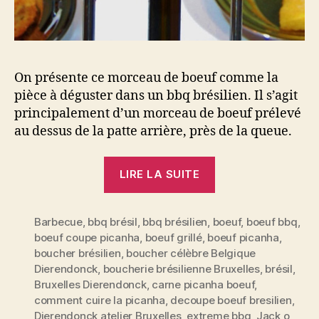
On présente ce morceau de boeuf comme la
pièce à déguster dans un bbq brésilien. Il s’agit
principalement d’un morceau de boeuf prélevé
au dessus de la patte arrière, près de la queue.
« La
LIRE LA SUITE
PICANHA,
le
Barbecue
,
bbq brésil
,
bbq brésilien
,
boeuf
morceau
,
boeuf bbq
,
boeuf coupe picanha
,
boeuf grillé
,
boeuf picanha
,
de
boucher brésilien
,
boucher célèbre Belgique
boeuf
Dierendonck
,
boucherie brésilienne Bruxelles
,
brésil
,
qui
Bruxelles Dierendonck
,
carne picanha boeuf
,
sent
comment cuire la picanha
,
decoupe boeuf bresilien
,
Dierendonck atelier Bruxelles
,
extreme bbq
,
Jack o