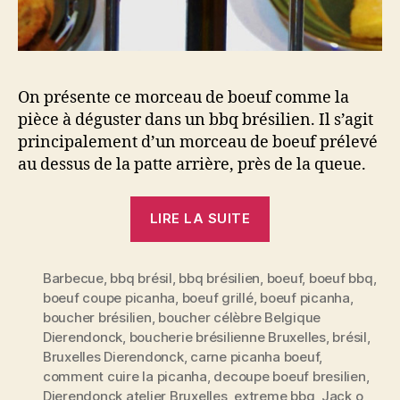
On présente ce morceau de boeuf comme la
pièce à déguster dans un bbq brésilien. Il s’agit
principalement d’un morceau de boeuf prélevé
au dessus de la patte arrière, près de la queue.
« La
LIRE LA SUITE
PICANHA,
le
Barbecue
,
bbq brésil
,
bbq brésilien
,
boeuf
morceau
,
boeuf bbq
,
boeuf coupe picanha
,
boeuf grillé
,
boeuf picanha
,
de
boucher brésilien
,
boucher célèbre Belgique
boeuf
Dierendonck
,
boucherie brésilienne Bruxelles
,
brésil
,
qui
Bruxelles Dierendonck
,
carne picanha boeuf
,
sent
comment cuire la picanha
,
decoupe boeuf bresilien
,
Dierendonck atelier Bruxelles
,
extreme bbq
,
Jack o