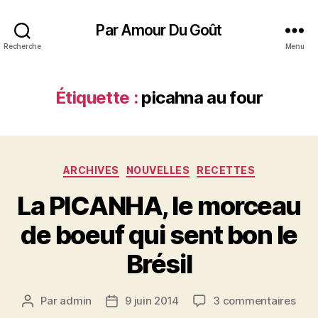
Par Amour Du Goût
Recherche
Menu
Étiquette :
picahna au four
Catégories
ARCHIVES
NOUVELLES
RECETTES
La PICANHA, le morceau
de boeuf qui sent bon le
Brésil
sur
Par
admin
9 juin 2014
3 commentaires
Auteur
Date
La
de
de