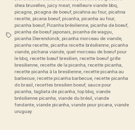
bon
shea bruxelles
,
juicy meat
,
meilleure viande bbq
,
le
picagna
,
picagna de boeuf
,
picahna au four
,
picahna
Brésil »
recette
,
picana boeuf
,
picanha
,
picanha au four
,
picanha boeuf
,
Picanha brésilienne
,
picanha de boeuf
,
picanha de boeuf japonais
,
picanha de wagyu
,
Étiquettes
picanha Dierendonck
,
picanha morceau de viande
,
picanha recette
,
picanha recette brésilienne
,
picanha
viande
,
pichana viande
,
quel morceau de boeuf pour
le bbq
,
recette bœuf bresilien
,
recette boeuf grille
bresilienne
,
recette de la picanha
,
recette picanha
,
recette picanha à la bresilienne
,
recette picanha au
barbecue
,
recette picanha barbecue
,
recette picanha
do brasil
,
recettes bresilien boeuf
,
sauce pour
picanha
,
tagliata de picanha
,
top bbq
,
viande
brésilienne picanha
,
viande du brésil
,
viande
fondante
,
viande picanha
,
viande pour picana
,
viande
uruguay