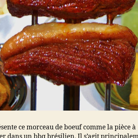
sente ce morceau de boeuf comme la pièce à
er dans un bbq brésilien. Il s’agit principale