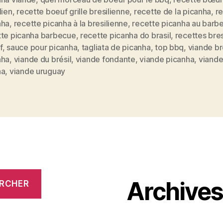
lien
,
recette boeuf grille bresilienne
,
recette de la picanha
,
r
nha
,
recette picanha à la bresilienne
,
recette picanha au barb
tte picanha barbecue
,
recette picanha do brasil
,
recettes bres
f
,
sauce pour picanha
,
tagliata de picanha
,
top bbq
,
viande br
nha
,
viande du brésil
,
viande fondante
,
viande picanha
,
viande
na
,
viande uruguay
Archive
RCHER