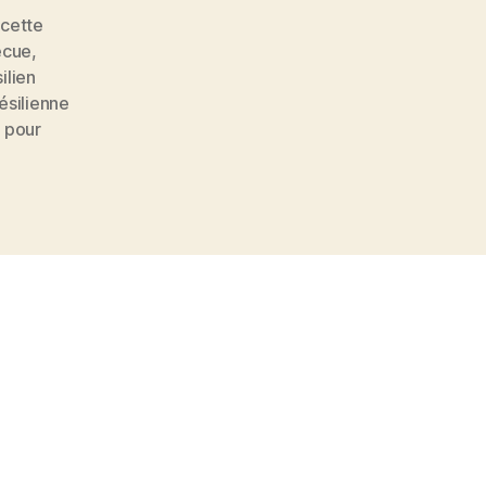
ecette
ecue
,
ilien
ésilienne
 pour
s