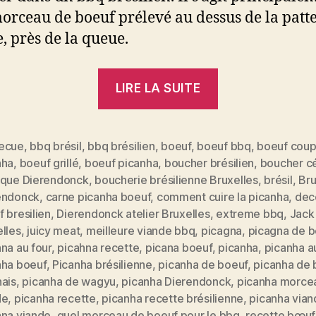
orceau de boeuf prélevé au dessus de la patt
e, près de la queue.
« La
LIRE LA SUITE
PICANHA,
le
morceau
ecue
,
bbq brésil
,
bbq brésilien
,
boeuf
,
boeuf bbq
,
boeuf cou
nha
,
boeuf grillé
,
boeuf picanha
,
boucher brésilien
,
boucher c
de
ique Dierendonck
,
boucherie brésilienne Bruxelles
,
brésil
,
Bru
boeuf
endonck
,
carne picanha boeuf
,
comment cuire la picanha
,
dec
qui
 bresilien
,
Dierendonck atelier Bruxelles
,
extreme bbq
,
Jack
sent
lles
,
juicy meat
,
meilleure viande bbq
,
picagna
,
picagna de b
na au four
,
picahna recette
,
picana boeuf
,
picanha
,
picanha a
bon
nha boeuf
,
Picanha brésilienne
,
picanha de boeuf
,
picanha de 
le
nais
,
picanha de wagyu
,
picanha Dierendonck
,
picanha morce
es
Brésil »
de
,
picanha recette
,
picanha recette brésilienne
,
picanha vian
ana viande
,
quel morceau de boeuf pour le bbq
,
recette bœuf