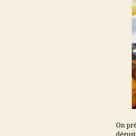
On pré
dégust