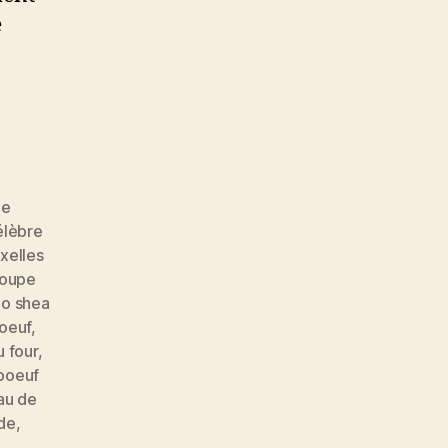
e
pe
élèbre
xelles
oupe
 o shea
oeuf
,
u four
,
boeuf
au de
de
,