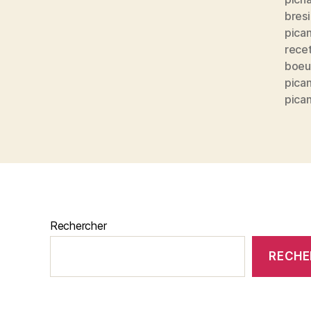
bresi
pica
rece
boeu
pica
pica
Rechercher
RECHE