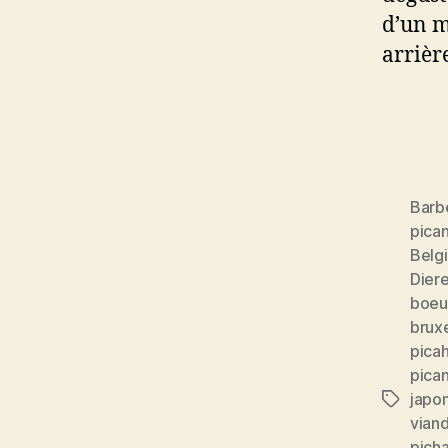
d’un m
arrièr
Barb
pica
Belg
Dier
boeuf
bruxe
picah
pica
japo
Étiquett
vian
pich