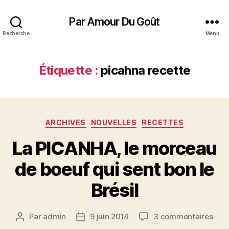
Par Amour Du Goût
Recherche
Menu
Étiquette :
picahna recette
Catégories
ARCHIVES
NOUVELLES
RECETTES
La PICANHA, le morceau
de boeuf qui sent bon le
Brésil
sur
Par
admin
9 juin 2014
3 commentaires
Auteur
Date
La
de
de