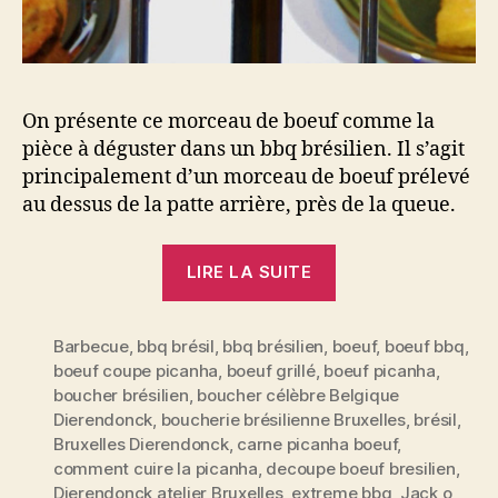
On présente ce morceau de boeuf comme la
pièce à déguster dans un bbq brésilien. Il s’agit
principalement d’un morceau de boeuf prélevé
au dessus de la patte arrière, près de la queue.
« La
LIRE LA SUITE
PICANHA,
le
Barbecue
,
bbq brésil
,
bbq brésilien
,
boeuf
morceau
,
boeuf bbq
,
boeuf coupe picanha
,
boeuf grillé
,
boeuf picanha
,
de
boucher brésilien
,
boucher célèbre Belgique
boeuf
Dierendonck
,
boucherie brésilienne Bruxelles
,
brésil
,
qui
Bruxelles Dierendonck
,
carne picanha boeuf
,
sent
comment cuire la picanha
,
decoupe boeuf bresilien
,
Dierendonck atelier Bruxelles
,
extreme bbq
,
Jack o