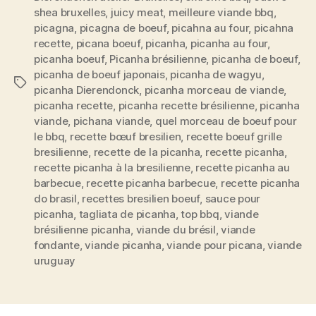
bon
shea bruxelles
,
juicy meat
,
meilleure viande bbq
,
le
picagna
,
picagna de boeuf
,
picahna au four
,
picahna
Brésil »
recette
,
picana boeuf
,
picanha
,
picanha au four
,
picanha boeuf
,
Picanha brésilienne
,
picanha de boeuf
,
picanha de boeuf japonais
,
picanha de wagyu
,
Étiquettes
picanha Dierendonck
,
picanha morceau de viande
,
picanha recette
,
picanha recette brésilienne
,
picanha
viande
,
pichana viande
,
quel morceau de boeuf pour
le bbq
,
recette bœuf bresilien
,
recette boeuf grille
bresilienne
,
recette de la picanha
,
recette picanha
,
recette picanha à la bresilienne
,
recette picanha au
barbecue
,
recette picanha barbecue
,
recette picanha
do brasil
,
recettes bresilien boeuf
,
sauce pour
picanha
,
tagliata de picanha
,
top bbq
,
viande
brésilienne picanha
,
viande du brésil
,
viande
fondante
,
viande picanha
,
viande pour picana
,
viande
uruguay