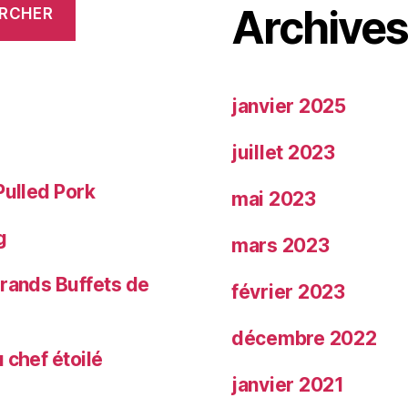
déboucher
Archive
RCHER
sa
bouteille »
janvier 2025
juillet 2023
Pulled Pork
mai 2023
g
mars 2023
Grands Buffets de
février 2023
décembre 2022
 chef étoilé
janvier 2021