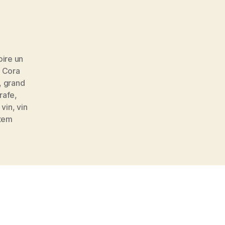
boire
un
verre
de
vin
oire un
sans
,
Cora
déboucher
,
grand
sa
rafe
,
bouteille
,
vin
,
vin
stem