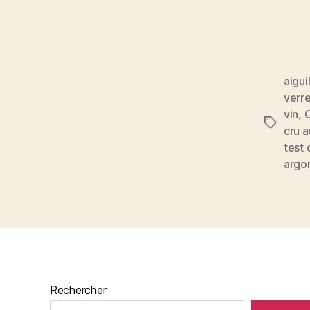
aigui
verre
vin
,
C
Étiquett
cru a
test 
argo
Rechercher