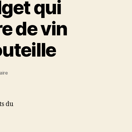
dget qui
e de vin
uteille
sur
aire
Test
du
Coravin,
le
ts du
gadget
qui
permet
de