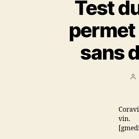
Test du
permet 
sans d
Au
de
l’a
Coravi
vin.
[gmedi