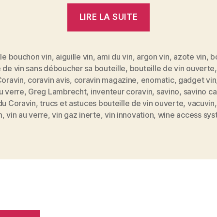
« Test
LIRE LA SUITE
du
Coravin,
le
lle bouchon vin
,
aiguille vin
,
ami du vin
,
argon vin
,
azote vin
,
b
 de vin sans déboucher sa bouteille
,
bouteille de vin ouverte
gadget
oravin
,
coravin avis
,
coravin magazine
,
enomatic
,
gadget vin
qui
es
u verre
,
Greg Lambrecht
,
inventeur coravin
,
savino
,
savino ca
permet
du Coravin
,
trucs et astuces bouteille de vin ouverte
,
vacuvin
de
n
,
vin au verre
,
vin gaz inerte
,
vin innovation
,
wine access sy
boire
un
verre
de
vin
sans