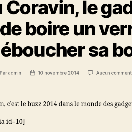
 Coravin, le ga
de boire un verr
éboucher sa bo
Par
admin
10 novembre 2014
Aucun comment
teur
Date
de
rticle
l’article
n, c’est le buzz 2014 dans le monde des gadge
a id=10]