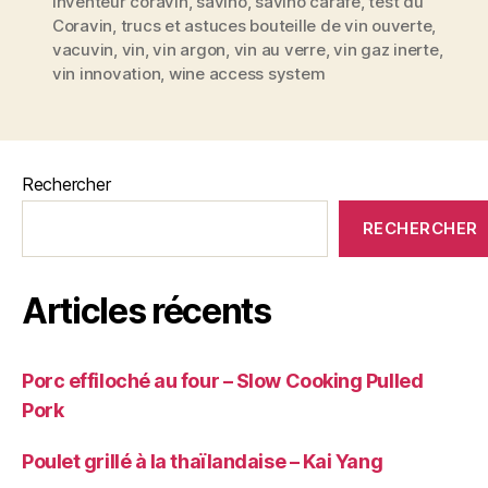
de
inventeur coravin
,
savino
,
savino carafe
,
test du
bouteille
Coravin
,
trucs et astuces bouteille de vin ouverte
,
boire
vacuvin
,
vin
,
vin argon
,
vin au verre
,
vin gaz inerte
,
un
vin innovation
,
wine access system
verre
de
vin
sans
Rechercher
déboucher
RECHERCHER
sa
bouteille »
Articles récents
Porc effiloché au four – Slow Cooking Pulled
Pork
Poulet grillé à la thaïlandaise – Kai Yang