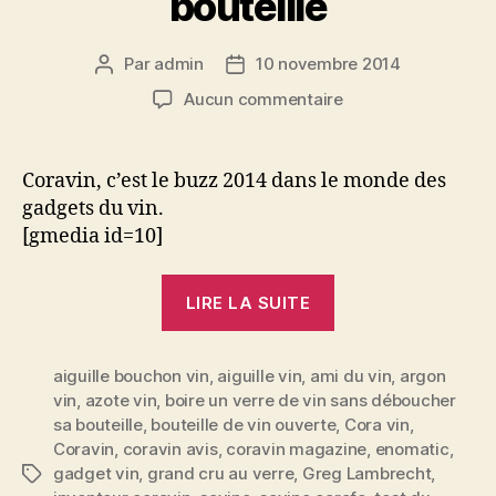
bouteille
Par
admin
10 novembre 2014
Auteur
Date
de
de
sur
Aucun commentaire
l’article
l’article
Test
du
Coravin,
Coravin, c’est le buzz 2014 dans le monde des
le
gadgets du vin.
gadget
[gmedia id=10]
qui
permet
« Test
de
LIRE LA SUITE
du
boire
un
Coravin,
verre
aiguille bouchon vin
,
aiguille vin
,
ami du vin
le
,
argon
de
vin
,
azote vin
,
boire un verre de vin sans déboucher
gadget
vin
sa bouteille
,
bouteille de vin ouverte
,
Cora vin
,
qui
sans
Coravin
,
coravin avis
,
coravin magazine
,
enomatic
,
déboucher
permet
gadget vin
,
grand cru au verre
,
Greg Lambrecht
,
Étiquettes
sa