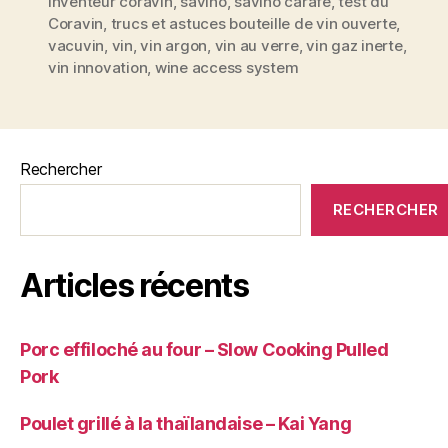
de
inventeur coravin
,
savino
,
savino carafe
,
test du
bouteille
Coravin
,
trucs et astuces bouteille de vin ouverte
,
boire
vacuvin
,
vin
,
vin argon
,
vin au verre
,
vin gaz inerte
,
un
vin innovation
,
wine access system
verre
de
vin
sans
Rechercher
déboucher
RECHERCHER
sa
bouteille »
Articles récents
Porc effiloché au four – Slow Cooking Pulled
Pork
Poulet grillé à la thaïlandaise – Kai Yang