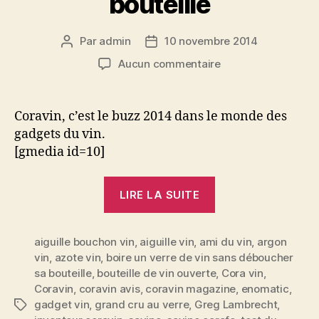
bouteille
Par
admin
10 novembre 2014
Auteur
Date
de
de
sur
Aucun commentaire
l’article
l’article
Test
du
Coravin,
Coravin, c’est le buzz 2014 dans le monde des
le
gadgets du vin.
gadget
[gmedia id=10]
qui
permet
« Test
de
LIRE LA SUITE
du
boire
un
Coravin,
verre
aiguille bouchon vin
,
aiguille vin
,
ami du vin
le
,
argon
de
vin
,
azote vin
,
boire un verre de vin sans déboucher
gadget
vin
sa bouteille
,
bouteille de vin ouverte
,
Cora vin
,
qui
sans
Coravin
,
coravin avis
,
coravin magazine
,
enomatic
,
déboucher
permet
gadget vin
,
grand cru au verre
,
Greg Lambrecht
,
Étiquettes
sa