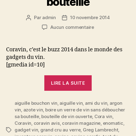
bouteille
Par
admin
10 novembre 2014
Auteur
Date
de
de
sur
Aucun commentaire
l’article
l’article
Test
du
Coravin,
Coravin, c’est le buzz 2014 dans le monde des
le
gadgets du vin.
gadget
[gmedia id=10]
qui
permet
« Test
de
LIRE LA SUITE
du
boire
un
Coravin,
verre
aiguille bouchon vin
,
aiguille vin
,
ami du vin
le
,
argon
de
vin
,
azote vin
,
boire un verre de vin sans déboucher
gadget
vin
sa bouteille
,
bouteille de vin ouverte
,
Cora vin
,
qui
sans
Coravin
,
coravin avis
,
coravin magazine
,
enomatic
,
déboucher
permet
gadget vin
,
grand cru au verre
,
Greg Lambrecht
,
Étiquettes
sa