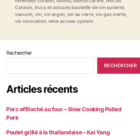
de
inventeur coravin
,
savino
,
savino carafe
,
test du
bouteille
Coravin
,
trucs et astuces bouteille de vin ouverte
,
boire
vacuvin
,
vin
,
vin argon
,
vin au verre
,
vin gaz inerte
,
un
vin innovation
,
wine access system
verre
de
vin
sans
Rechercher
déboucher
RECHERCHER
sa
bouteille »
Articles récents
Porc effiloché au four – Slow Cooking Pulled
Pork
Poulet grillé à la thaïlandaise – Kai Yang