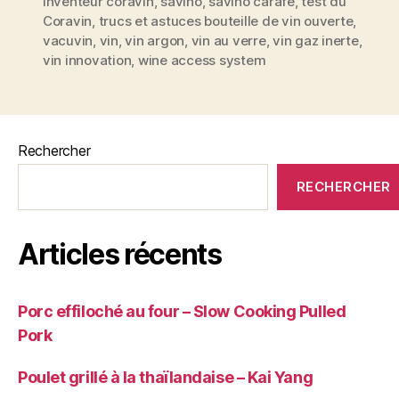
de
inventeur coravin
,
savino
,
savino carafe
,
test du
bouteille
Coravin
,
trucs et astuces bouteille de vin ouverte
,
boire
vacuvin
,
vin
,
vin argon
,
vin au verre
,
vin gaz inerte
,
un
vin innovation
,
wine access system
verre
de
vin
sans
Rechercher
déboucher
RECHERCHER
sa
bouteille »
Articles récents
Porc effiloché au four – Slow Cooking Pulled
Pork
Poulet grillé à la thaïlandaise – Kai Yang