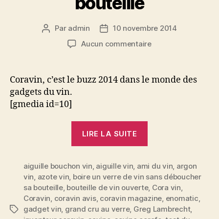
bouteille
Par
admin
10 novembre 2014
Auteur
Date
de
de
sur
Aucun commentaire
l’article
l’article
Test
du
Coravin,
Coravin, c’est le buzz 2014 dans le monde des
le
gadgets du vin.
gadget
[gmedia id=10]
qui
permet
« Test
de
LIRE LA SUITE
du
boire
un
Coravin,
verre
aiguille bouchon vin
,
aiguille vin
,
ami du vin
le
,
argon
de
vin
,
azote vin
,
boire un verre de vin sans déboucher
gadget
vin
sa bouteille
,
bouteille de vin ouverte
,
Cora vin
,
qui
sans
Coravin
,
coravin avis
,
coravin magazine
,
enomatic
,
déboucher
permet
gadget vin
,
grand cru au verre
,
Greg Lambrecht
,
Étiquettes
sa